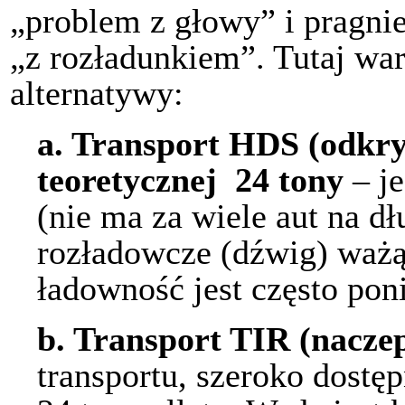
„problem z głowy” i pragni
„z rozładunkiem”. Tutaj war
alternatywy:
a.
Transport HDS (odkryt
teoretycznej 24 tony
– je
(nie ma za wiele aut na dł
rozładowcze (dźwig) ważą 
ładowność jest często poni
b.
Transport TIR (nacze
transportu, szeroko dostę