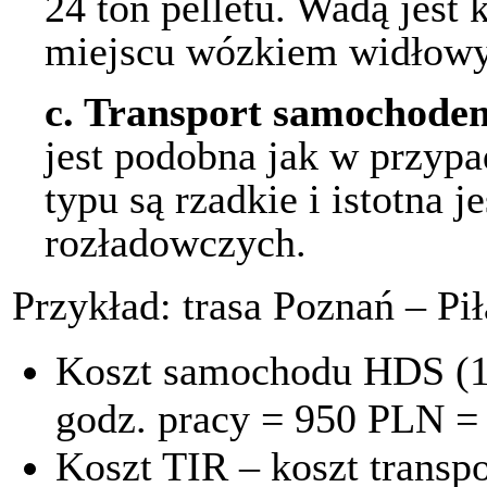
24 ton pelletu. Wadą jest
miejscu wózkiem widłow
c.
Transport samochodem
jest podobna jak w przy
typu są rzadkie i istotna j
rozładowczych.
Przykład: trasa Poznań – Pi
Koszt samochodu HDS (16
godz. pracy = 950 PLN = 
Koszt TIR – koszt transp