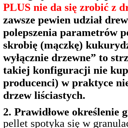
PLUS nie da się zrobić z d
zawsze pewien udział drewn
polepszenia parametrów pe
skrobię (mączkę) kukuryd
wyłącznie drzewne” to st
takiej konfiguracji nie k
producenci) w praktyce nie
drzew liściastych.
2.
Prawidłowe określenie g
pellet spotyka się w granu