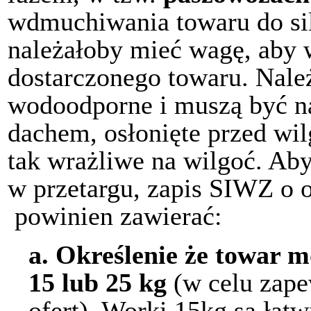
wdmuchiwania towaru do sil
należałoby mieć wagę, aby 
dostarczonego towaru. Należ
wodoodporne i muszą być n
dachem, osłonięte przed wil
tak wrażliwe na wilgoć. A
w przetargu, zapis SIWZ o
powinien zawierać:
a.
Określenie że towar 
15 lub 25 kg
(w celu zape
ofert). Worki 15kg są łatw