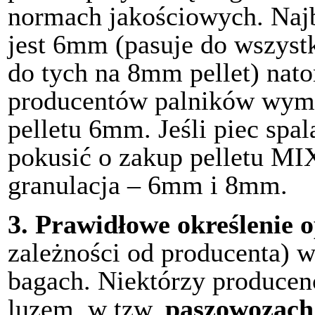
normach jakościowych. Naj
jest 6mm (pasuje do wszyst
do tych na 8mm pellet) natom
producentów palników wyma
pelletu 6mm. Jeśli piec spa
pokusić o zakup pelletu MIX
granulacja – 6mm i 8mm.
3.
Prawidłowe określenie
zależności od producenta) 
bagach. Niektórzy producenc
luzem, w tzw.
paszowozach