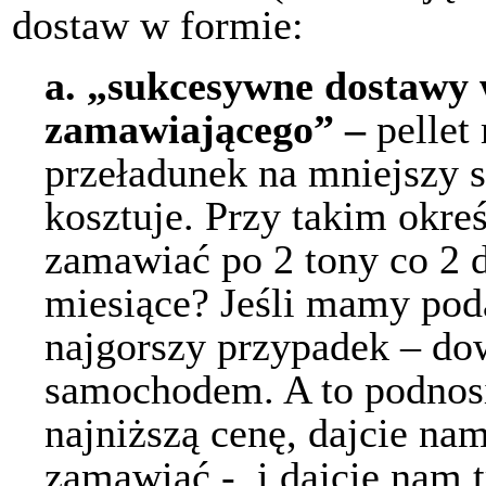
dostaw w formie:
a.
„sukcesywne dostawy w
zamawiającego” –
pellet
przeładunek na mniejszy
kosztuje. Przy takim okre
zamawiać po 2 tony co 2 d
miesiące? Jeśli mamy pod
najgorszy przypadek – do
samochodem. A to podnosi 
najniższą cenę, dajcie na
zamawiać - i dajcie nam t