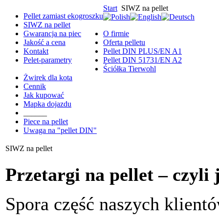
Start
SIWZ na pellet
Pellet zamiast ekogroszku
SIWZ na pellet
Gwarancja na piec
O firmie
Jakość a cena
Oferta pelletu
Kontakt
Pellet DIN PLUS/EN A1
Pelet-parametry
Pellet DIN 51731/EN A2
Ściółka Tierwohl
Żwirek dla kota
Cennik
Jak kupować
Mapka dojazdu
______
Piece na pellet
Uwaga na "pellet DIN"
SIWZ na pellet
Przetargi na pellet – czyli 
Spora część naszych klientó