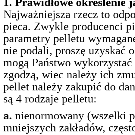
1.
Prawidłowe określenie 
Najważniejsza rzecz to odp
pieca. Zwykle producenci p
parametry pelletu wymagane 
nie podali, proszę uzyskać 
mogą Państwo wykorzystać d
zgodzą, wiec należy ich zmu
pellet należy zakupić do da
są 4 rodzaje pelletu:
a.
nienormowany
(wszelki p
mniejszych zakładów, częst