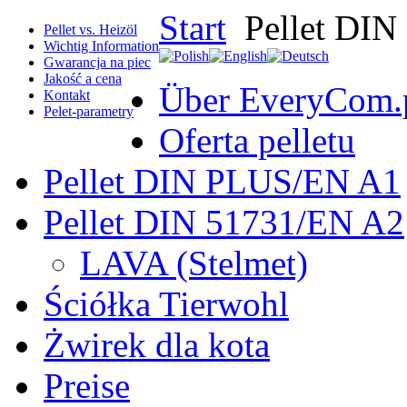
Start
Pellet DIN
Pellet vs. Heizöl
Wichtig Information
Gwarancja na piec
Jakość a cena
Über EveryCom.
Kontakt
Pelet-parametry
Oferta pelletu
Pellet DIN PLUS/EN A1
Pellet DIN 51731/EN A2
LAVA (Stelmet)
Ściółka Tierwohl
Żwirek dla kota
Preise