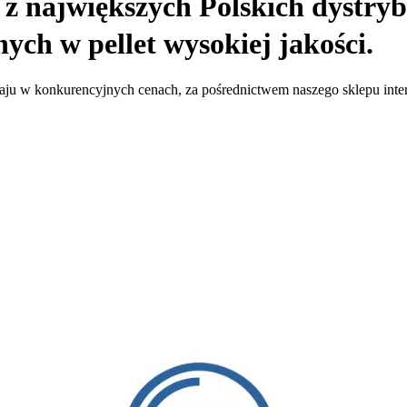
z największych Polskich dystry
ych w pellet wysokiej jakości.
ju w konkurencyjnych cenach, za pośrednictwem naszego sklepu int