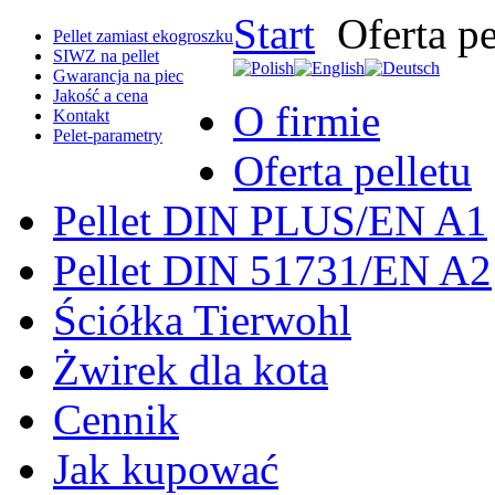
Start
Oferta pe
Pellet zamiast ekogroszku
SIWZ na pellet
Gwarancja na piec
Jakość a cena
O firmie
Kontakt
Pelet-parametry
Oferta pelletu
Pellet DIN PLUS/EN A1
Pellet DIN 51731/EN A2
Ściółka Tierwohl
Żwirek dla kota
Cennik
Jak kupować