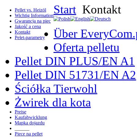
Start
Kontakt
Pellet vs. Heizöl
Wichtig Information
Gwarancja na piec
Jakość a cena
Über EveryCom.
Kontakt
Pelet-parametry
Oferta pelletu
Pellet DIN PLUS/EN A1
Pellet DIN 51731/EN A2
Ściółka Tierwohl
Żwirek dla kota
Preise
Kaufabwicklung
Mapka dojazdu
______
Piece na pellet